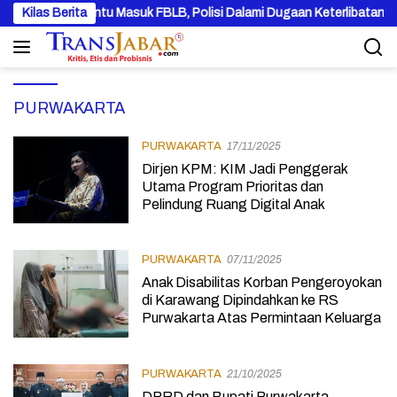
Langsung
akan Di Pintu Masuk FBLB, Polisi Dalami Dugaan Keterlibatan EG DA
Kilas Berita
ke
konten
PURWAKARTA
PURWAKARTA
17/11/2025
Dirjen KPM: KIM Jadi Penggerak
Utama Program Prioritas dan
Pelindung Ruang Digital Anak
PURWAKARTA
07/11/2025
Anak Disabilitas Korban Pengeroyokan
di Karawang Dipindahkan ke RS
Purwakarta Atas Permintaan Keluarga
PURWAKARTA
21/10/2025
DPRD dan Bupati Purwakarta