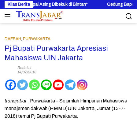
Langsung
gan! Kapal Asing Dibekuk di Bintan*
Kilas Berita
Gedung Bapenda DKI Jak
ke
konten
DAERAH
,
PURWAKARTA
Pj Bupati Purwakarta Apresiasi
Mahasiswa UIN Jakarta
Redaksi
14/07/2018
transjabar
_Purwakarta – Sejumlah Himpunan Mahasiswa
manajemen dakwah (HMMD)UIN Jakarta, Jumat (13-7-
2018) temui Pj Bupati Purwakarta.