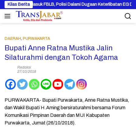
Langsung
 Pintu Masuk FBLB, Polisi Dalami Dugaan Keterlibatan EG DAN PN
Kilas Berita
ke
konten
DAERAH
,
PURWAKARTA
Bupati Anne Ratna Mustika Jalin
Silaturahmi dengan Tokoh Agama
Redaksi
27/10/2018
PURWAKARTA- Bupati Purwakarta, Anne Ratna Mustika,
dan Wakil Bupati H.Aming bersiraturahmi bersama Forum
Komunikasi Pimpinan Daerah dan MUI Kabupaten
Purwakarta, Jumat (26/10/2018).