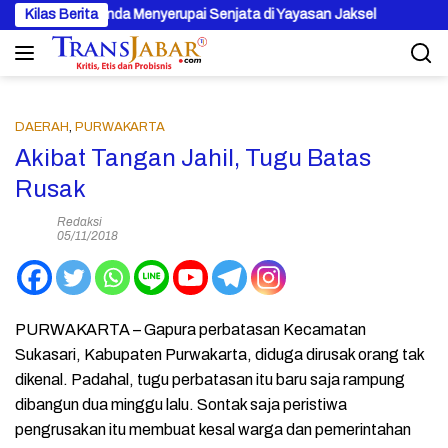
Langsung
 996 Benda Menyerupai Senjata di Yayasan Jaksel
Kilas Berita
Pertamina
ke
konten
DAERAH
,
PURWAKARTA
Akibat Tangan Jahil, Tugu Batas
Rusak
Redaksi
05/11/2018
PURWAKARTA – Gapura perbatasan Kecamatan
Sukasari, Kabupaten Purwakarta, diduga dirusak orang tak
dikenal. Padahal, tugu perbatasan itu baru saja rampung
dibangun dua minggu lalu. Sontak saja peristiwa
pengrusakan itu membuat kesal warga dan pemerintahan