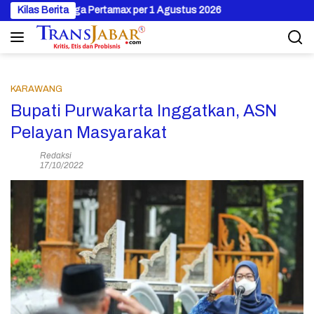
Langsung
an Harga Pertamax per 1 Agustus 2026
Kilas Berita
ke
konten
KARAWANG
Bupati Purwakarta Inggatkan, ASN
Pelayan Masyarakat
Redaksi
17/10/2022