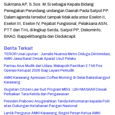
Sukmana AP, S.Sos. M.Si sebagai Kepala Bidang
Penegakan Perundang-undangan Daerah Pada Satpol PP.
Dalam agenda tersebut tampak tidak ada unsur Eselon II,
Eselon III, Eselon IV, Pejabat Fungsional, Pelaksana ASN,
PTT dan THL di lingkup Setda, Satpol PP, Diskominfo,
BKAD, Bappelitbangda dan Disdukcapil.
Berita Terkait
TEROR Usai Liputan : Jurnalis Nuansa Metro Diduga Diintimidasi,
AMKI Jawa Barat Desak Aparat Usut Pelaku
Pantau Arus Mudik dari Udara, Wakapolri Pastikan 2.746 Pos
Operasi Ketupat 2026 Siap Layani Pemudik
AMKI Karawang Apresiasi Coffee Morning di Gelar Bakesbangpol
Karawang
Gugatan Citizen Law Suit Program MBG : LBH MASKAR Desak
Perbaikan Tata Kelola dan Pengawasan
Presiden Prabowo Anugerahkan Tanda Kehormatan kepada Polri
atas Dukungan Ketahanan Pangan Nasional
Lantik Pengurus AMKI Karawang, Begini Pesan Ketua AMKI