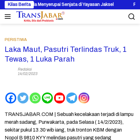
Langsung
996 Benda Menyerupai Senjata di Yayasan Jaksel
Kilas Berita
Pertamina 
ke
konten
PERISTIWA
Laka Maut, Pasutri Terlindas Truk, 1
Tewas, 1 Luka Parah
Redaksi
14/02/2023
TRANSJABAR.COM | Sebuah kecelakaan terjadi di lampu
merah sadang, Purwakarta, pada Selasa ( 14/2/2023),
sekitar pukul 13.30 wib iang, truk tronton KBM dengan
Nopol B 9810 KYY melindas pasutri yang sedang