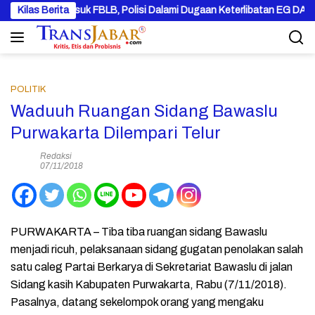
Langsung
intu Masuk FBLB, Polisi Dalami Dugaan Keterlibatan EG DAN PN
Kilas Berita
ke
konten
POLITIK
Waduuh Ruangan Sidang Bawaslu
Purwakarta Dilempari Telur
Redaksi
07/11/2018
PURWAKARTA – Tiba tiba ruangan sidang Bawaslu
menjadi ricuh, pelaksanaan sidang gugatan penolakan salah
satu caleg Partai Berkarya di Sekretariat Bawaslu di jalan
Sidang kasih Kabupaten Purwakarta, Rabu (7/11/2018).
Pasalnya, datang sekelompok orang yang mengaku