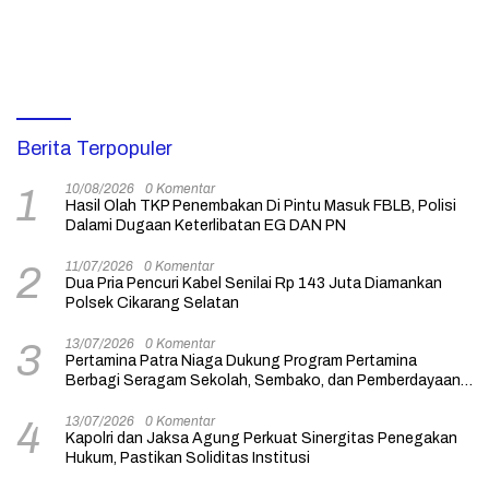
Berita Terpopuler
10/08/2026
0 Komentar
1
Hasil Olah TKP Penembakan Di Pintu Masuk FBLB, Polisi
Dalami Dugaan Keterlibatan EG DAN PN
11/07/2026
0 Komentar
2
Dua Pria Pencuri Kabel Senilai Rp 143 Juta Diamankan
Polsek Cikarang Selatan
13/07/2026
0 Komentar
3
Pertamina Patra Niaga Dukung Program Pertamina
Berbagi Seragam Sekolah, Sembako, dan Pemberdayaan
Usaha
13/07/2026
0 Komentar
4
Kapolri dan Jaksa Agung Perkuat Sinergitas Penegakan
Hukum, Pastikan Soliditas Institusi