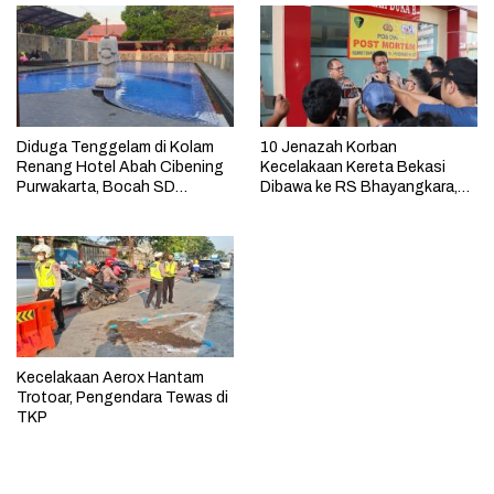
Diduga Tenggelam di Kolam
10 Jenazah Korban
Renang Hotel Abah Cibening
Kecelakaan Kereta Bekasi
Purwakarta, Bocah SD
Dibawa ke RS Bhayangkara,
Akhirnya Meninggal
Proses Identifikasi Berjalan
Kecelakaan Aerox Hantam
Trotoar, Pengendara Tewas di
TKP