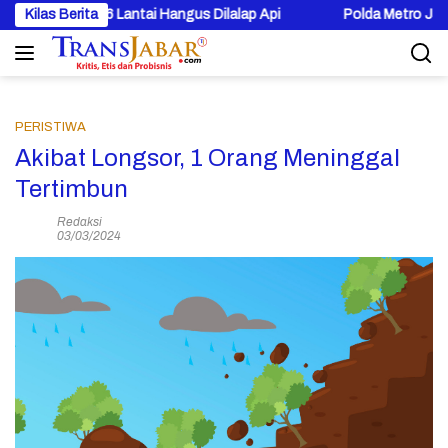
Langsung
Hebat, 6 Lantai Hangus Dilalap Api
Kilas Berita
Polda Metro Jaya Jelask
ke
konten
PERISTIWA
Akibat Longsor, 1 Orang Meninggal
Tertimbun
Redaksi
03/03/2024