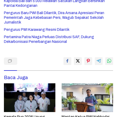
Kapolda Bali dan 5.000 Relawan Satukan Langkah Bersihkan
Pantai Kedonganan
Pengurus Baru PWI Bali Dilantik, Dira Arsana Apresiasi Peran
Pemerintah Jaga Kebebasan Pers, Wagub Sepakat Sekolah
Jurnalistik
Pengurus PWI Karawang Resmi Dilantik
Pertamina Patra Niaga Perluas Distribusi SAF, Dukung
Dekarbonisasi Penerbangan Nasional
Baca Juga
Kemala Run 2026 Usung
Mantan Ketua PWI Nahkodai