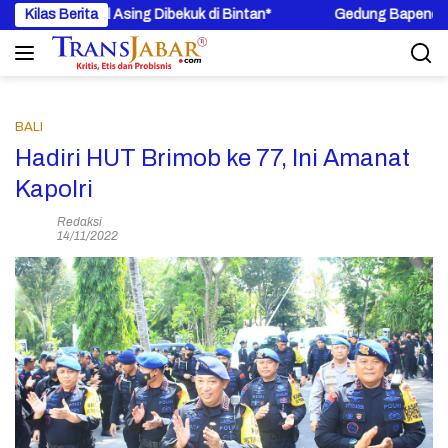
Langsung
 Kapal Asing Dibekuk di Bintan*
Kilas Berita
Gedung Bapenda DKI Jakarta
ke
konten
BALI
Hadiri HUT Brimob ke 77, Ini Amanat
Kapolri
Redaksi
14/11/2022