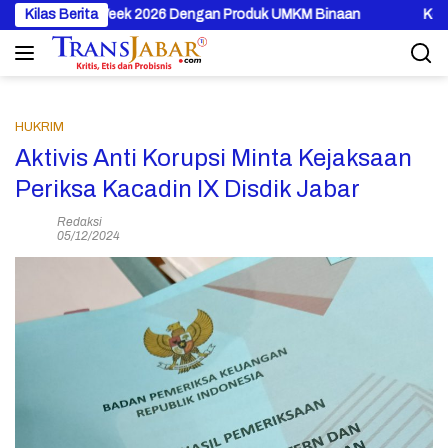
Langsung
hion Week 2026 Dengan Produk UMKM Binaan
Kilas Berita
Kodam Jaya, Pol
ke
konten
HUKRIM
Aktivis Anti Korupsi Minta Kejaksaan
Periksa Kacadin IX Disdik Jabar
Redaksi
05/12/2024