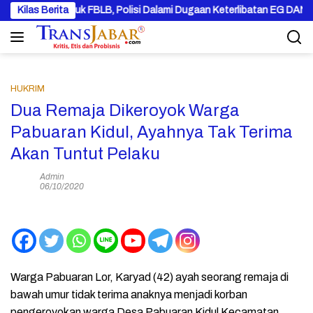
Langsung
intu Masuk FBLB, Polisi Dalami Dugaan Keterlibatan EG DAN PN
Kilas Berita
ke
konten
HUKRIM
Dua Remaja Dikeroyok Warga
Pabuaran Kidul, Ayahnya Tak Terima
Akan Tuntut Pelaku
Admin
06/10/2020
Warga Pabuaran Lor, Karyad (42) ayah seorang remaja di
bawah umur tidak terima anaknya menjadi korban
pengeroyokan warga Desa Pabuaran Kidul Kecamatan